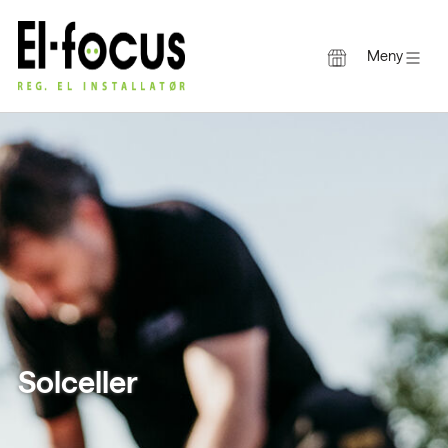
Meny
Gå
til
innholdet
Solceller