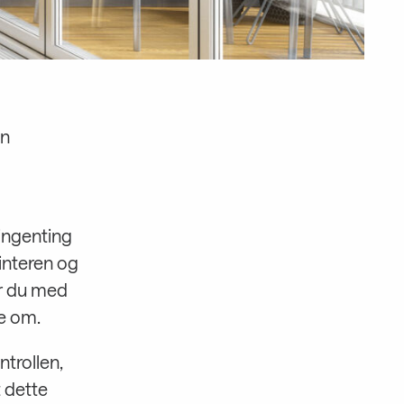
en
 ingenting
interen og
r du med
te om.
ntrollen,
t dette