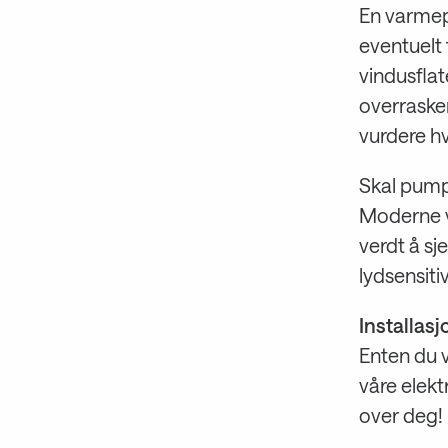
En varmep
eventuelt 
vindusflate
overraske
vurdere hv
Skal pump
Moderne v
verdt å sj
lydsensitiv
Installasj
Enten du 
våre elekt
over deg!