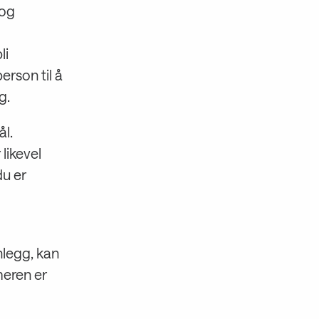
 og
li
rson til å
g.
l.
likevel
du er
nlegg, kan
meren er