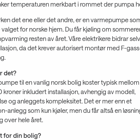
enker temperaturen merkbart i rommet der pumpa h
rken det ene eller det andre, er en varmepumpe som
 valget for norske hjem. Du får kjøling om sommere
ppvarming resten av året. Våre elektrikere bidrar selv
llasjon, da det krever autorisert montør med F-gass
ng.
r det?
umpe til en vanlig norsk bolig koster typisk mello
kroner inkludert installasjon, avhengig av modell,
lse og anleggets kompleksitet. Det er mer enn et
on-anlegg som kun kjøler, men du får altså en løsni
g over hele året.
 for din bolig?