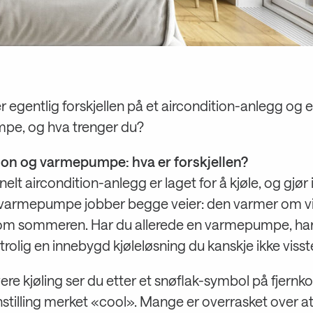
 egentlig forskjellen på et aircondition-anlegg og 
e, og hva trenger du?
ion og varmepumpe: hva er forskjellen?
onelt aircondition-anlegg er laget for å kjøle, og gjør
 varmepumpe jobber begge veier: den varmer om v
 om sommeren. Har du allerede en varmepumpe, ha
trolig en innebygd kjøleløsning du kanskje ikke viss
vere kjøling ser du etter et snøflak-symbol på fjernko
nnstilling merket «cool». Mange er overrasket over a