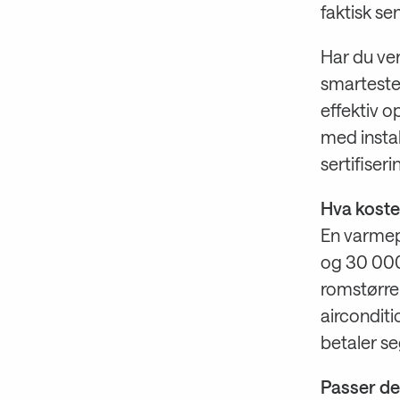
faktisk s
Har du ve
smarteste
effektiv o
med insta
sertifiseri
Hva koste
En varmep
og 30 000 
romstørre
airconditi
betaler se
Passer det