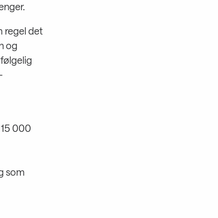
enger.
 regel det
n og
følgelig
-
m 15 000
ng som