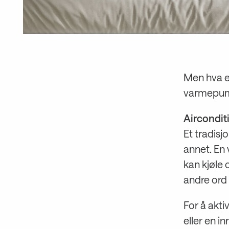
Men hva er
varmepump
Aircondit
Et tradisj
annet. En
kan kjøle
andre ord 
For å akti
eller en i