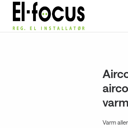
Gå
til
innholdet
Airc
airco
varm
Varm aller