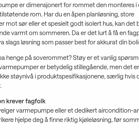
umpe er dimensjonert for rommet den monteres i
tilstøtende rom. Har du en åpen planløsning, store
r mot sør eller et spesielt godt isolert hus, kan det b
nde varmt om sommeren. Da er det lurt å få en fagpe
a slags løsning som passer best for akkurat din boli
a henge på soverommet? Støy er et vanlig spørsmå
armepumper er betydelig stillegående, men det er 
ekke støynivå i produktspesifikasjonene, særlig hvis 
.
on krever fagfolk
velger varmepumpe eller et dedikert aircondition-a
rikere hjelpe deg å finne riktig kjøleløsning, før som